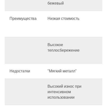
бежевый
Преимущества
Низкая стоимость
Б
з
м
Высокое
С
теплосбережение
к
Р
Недостатки
"Мягкий металл"
С
Высокий износ при
интенсивном
использовании