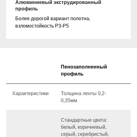
Алюминиевый экструдированный
профиль
Более дорогой вариант полотна,
взломостойкость Р3-Р5
Пенозаполненный
профиль
Характеристики
Толщина ленты 0,2-
Т
0,35мм
Стандартные цвета:
С
белый, коричневый,
б
серый, серебристый,
с