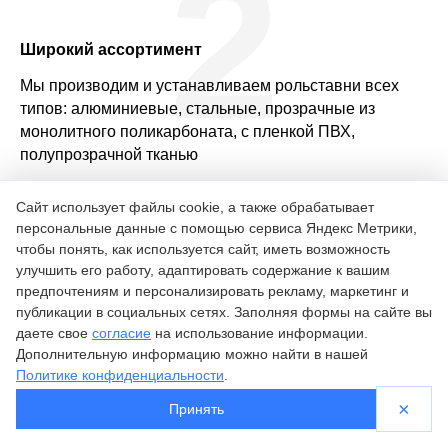
2
Широкий ассортимент
Мы производим и устанавливаем рольставни всех
типов: алюминиевые, стальные, прозрачные из
монолитного поликарбоната, с пленкой ПВХ,
полупрозрачной тканью
3
Сайт использует файлы cookie, а также обрабатывает
персональные данные с помощью сервиса Яндекс Метрики,
чтобы понять, как используется сайт, иметь возможность
улучшить его работу, адаптировать содержание к вашим
Профессиональный монтаж
предпочтениям и персонализировать рекламу, маркетинг и
публикации в социальных сетях. Заполняя формы на сайте вы
В штате нашей компании только квалифицированные
даете свое
согласие
на использование информации.
монтажники с опытом работы от 5 лет
Дополнительную информацию можно найти в нашей
Политике конфиденциальности
.
×
Принять