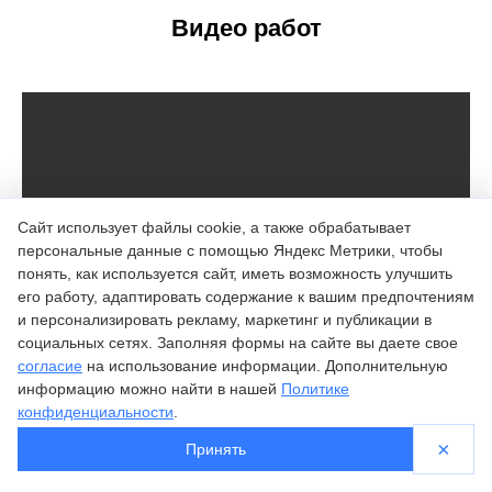
Видео работ
Сайт использует файлы cookie, а также обрабатывает
персональные данные с помощью Яндекс Метрики, чтобы
понять, как используется сайт, иметь возможность улучшить
его работу, адаптировать содержание к вашим предпочтениям
и персонализировать рекламу, маркетинг и публикации в
социальных сетях. Заполняя формы на сайте вы даете свое
согласие
на использование информации. Дополнительную
Алюминиевые роллетные ворота
информацию можно найти в нашей
Политике
Управление автоматическое с пульта, цвет коричневый, профиль
конфиденциальности
.
алюминиевый пенозаполненный
×
Принять
Рольставни
Ворота
Роллетные шкафы
Контакты