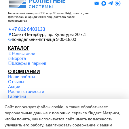
Бесплатный замер по СПб и до 30 км от КАД, оплата для
физических и юридических лиц, доставка после
производства
+7 812 6403133
Санкт-Петербург, пр. Культуры 20 к.1
понедельник-пятница 9.00-18.00
КАТАЛОГ
Рольставни
Ворота
Шкафы в паркинг
О КОМПАНИИ
Наши работы
Отзывы
Акции
Расчет стоимости
Гарантии
Сайт использует файлы cookie, а также обрабатывает
© Роллетные системы, 2026. Все права защищены
Соглашение на обработку персональных данных
персональные данные с помощью сервиса Яндекс Метрики,
Политика обработки персональных данных
чтобы понять, как используется сайт, иметь возможность
Карта сайта
улучшить его работу, адаптировать содержание к вашим
Вся информация на сайте носит информационный характер и не является публичной
офертой, определяемой положениями статьи 437 ГК РФ.